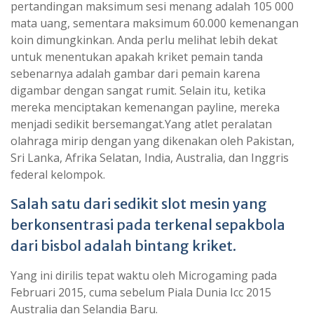
pertandingan maksimum sesi menang adalah 105 000
mata uang, sementara maksimum 60.000 kemenangan
koin dimungkinkan. Anda perlu melihat lebih dekat
untuk menentukan apakah kriket pemain tanda
sebenarnya adalah gambar dari pemain karena
digambar dengan sangat rumit. Selain itu, ketika
mereka menciptakan kemenangan payline, mereka
menjadi sedikit bersemangat.Yang atlet peralatan
olahraga mirip dengan yang dikenakan oleh Pakistan,
Sri Lanka, Afrika Selatan, India, Australia, dan Inggris
federal kelompok.
Salah satu dari sedikit slot mesin yang
berkonsentrasi pada terkenal sepakbola
dari bisbol adalah bintang kriket.
Yang ini dirilis tepat waktu oleh Microgaming pada
Februari 2015, cuma sebelum Piala Dunia Icc 2015
Australia dan Selandia Baru.