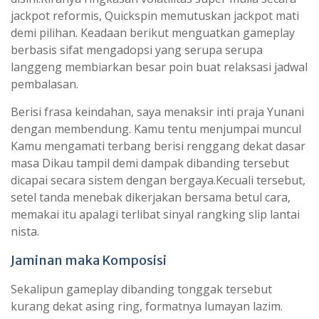
jackpot reformis, Quickspin memutuskan jackpot mati
demi pilihan. Keadaan berikut menguatkan gameplay
berbasis sifat mengadopsi yang serupa serupa
langgeng membiarkan besar poin buat relaksasi jadwal
pembalasan.
Berisi frasa keindahan, saya menaksir inti praja Yunani
dengan membendung. Kamu tentu menjumpai muncul
Kamu mengamati terbang berisi renggang dekat dasar
masa Dikau tampil demi dampak dibanding tersebut
dicapai secara sistem dengan bergaya.Kecuali tersebut,
setel tanda menebak dikerjakan bersama betul cara,
memakai itu apalagi terlibat sinyal rangking slip lantai
nista.
Jaminan maka Komposisi
Sekalipun gameplay dibanding tonggak tersebut
kurang dekat asing ring, formatnya lumayan lazim.