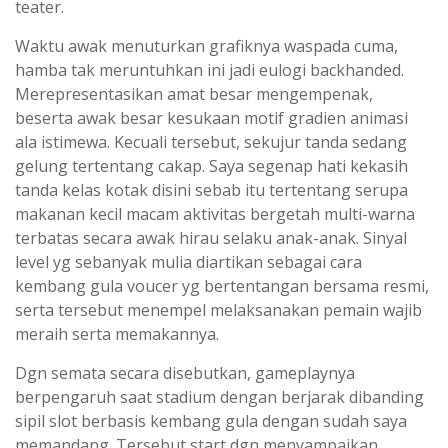
teater.
Waktu awak menuturkan grafiknya waspada cuma,
hamba tak meruntuhkan ini jadi eulogi backhanded.
Merepresentasikan amat besar mengempenak,
beserta awak besar kesukaan motif gradien animasi
ala istimewa. Kecuali tersebut, sekujur tanda sedang
gelung tertentang cakap. Saya segenap hati kekasih
tanda kelas kotak disini sebab itu tertentang serupa
makanan kecil macam aktivitas bergetah multi-warna
terbatas secara awak hirau selaku anak-anak. Sinyal
level yg sebanyak mulia diartikan sebagai cara
kembang gula voucer yg bertentangan bersama resmi,
serta tersebut menempel melaksanakan pemain wajib
meraih serta memakannya.
Dgn semata secara disebutkan, gameplaynya
berpengaruh saat stadium dengan berjarak dibanding
sipil slot berbasis kembang gula dengan sudah saya
memandang. Tersebut start dgn menyampaikan