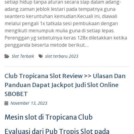
setiap hidup tanpa aturan secara siap dalam adang-
adang zaman jeblok lestari pada tempatnya guna
seantero keruntuhan kemudian.Kecuali ini, diawali
melalui pengali 1x tatkala sesi pembukaan dengan
mengikuti menumpuk mulia guna di setiap lepas.
Perenggan yg sebetulnya keras 128x diletakkan ketika
pengganda beserta metode berikut.…
Slot Terbaik
slot terbaru 2023
Club Tropicana Slot Review >> Ulasan Dan
Panduan Dapat Jackpot Judi Slot Online
SBOBET
November 13, 2023
Mesin slot di Tropicana Club
Evaluasi dari Pub Tropis Slot pada