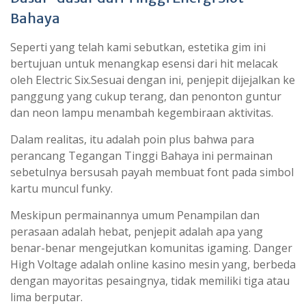
Bahaya
Seperti yang telah kami sebutkan, estetika gim ini
bertujuan untuk menangkap esensi dari hit melacak
oleh Electric Six.Sesuai dengan ini, penjepit dijejalkan ke
panggung yang cukup terang, dan penonton guntur
dan neon lampu menambah kegembiraan aktivitas.
Dalam realitas, itu adalah poin plus bahwa para
perancang Tegangan Tinggi Bahaya ini permainan
sebetulnya bersusah payah membuat font pada simbol
kartu muncul funky.
Meskipun permainannya umum Penampilan dan
perasaan adalah hebat, penjepit adalah apa yang
benar-benar mengejutkan komunitas igaming. Danger
High Voltage adalah online kasino mesin yang, berbeda
dengan mayoritas pesaingnya, tidak memiliki tiga atau
lima berputar.