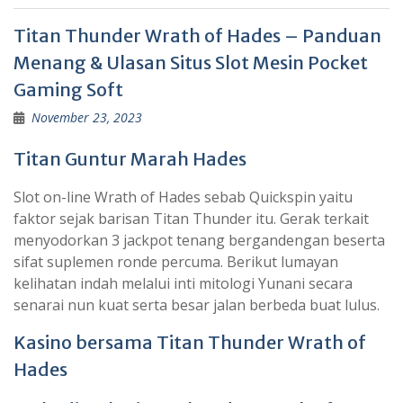
Titan Thunder Wrath of Hades – Panduan
Menang & Ulasan Situs Slot Mesin Pocket
Gaming Soft
November 23, 2023
Titan Guntur Marah Hades
Slot on-line Wrath of Hades sebab Quickspin yaitu
faktor sejak barisan Titan Thunder itu. Gerak terkait
menyodorkan 3 jackpot tenang bergandengan beserta
sifat suplemen ronde percuma. Berikut lumayan
kelihatan indah melalui inti mitologi Yunani secara
senarai nun kuat serta besar jalan berbeda buat lulus.
Kasino bersama Titan Thunder Wrath of
Hades