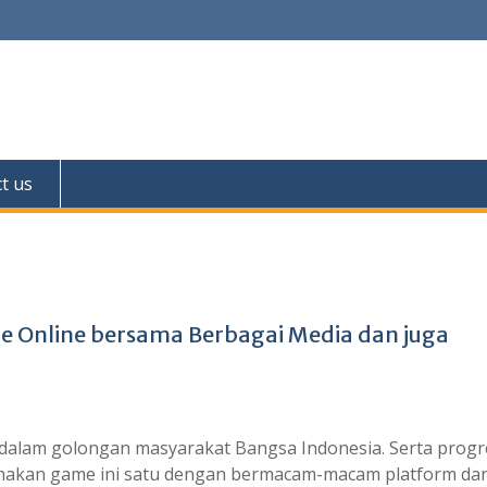
t us
e Online bersama Berbagai Media dan juga
dalam golongan masyarakat Bangsa Indonesia. Serta progr
nakan game ini satu dengan bermacam-macam platform dan