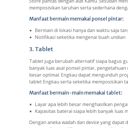
Store pantas dengan alat Kamu. Sesudah men
memposisikan taruhan serta sederhana denga
Manfaat bermain memakai ponsel pintar:
Bermain di lokasi hanya dan waktu saja t
Notifikasi seketika mengenai buah undian
3. Tablet
Tablet juga berubah alternatif siapa bagus 
banyak luas asal ponsel pintar, pengetahua
besar optimal. Engkau dapat mengunduh prog
tablet Engkau serta seketika memposisikan t
Manfaat bermain-main memakai tablet:
Layar apa lebih besar menghasilkan peng
Kapasitas baterai siapa lebih banyak luas
Dengan aneka wadah dan device yang dapat 