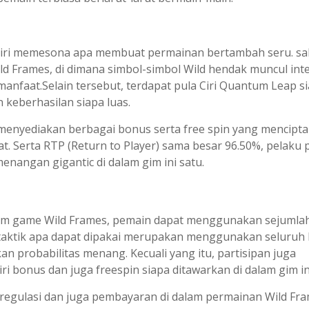
ri memesona apa membuat permainan bertambah seru. sa
ild Frames, di dimana simbol-simbol Wild hendak muncul int
nfaat.Selain tersebut, terdapat pula Ciri Quantum Leap s
 keberhasilan siapa luas.
ga menyediakan berbagai bonus serta free spin yang mencipt
 Serta RTP (Return to Player) sama besar 96.50%, pelaku 
nangan gigantic di dalam gim ini satu.
am game Wild Frames, pemain dapat menggunakan sejumla
 taktik apa dapat dipakai merupakan menggunakan seluruh 
 probabilitas menang. Kecuali yang itu, partisipan juga
i bonus dan juga freespin siapa ditawarkan di dalam gim in
i regulasi dan juga pembayaran di dalam permainan Wild Fr