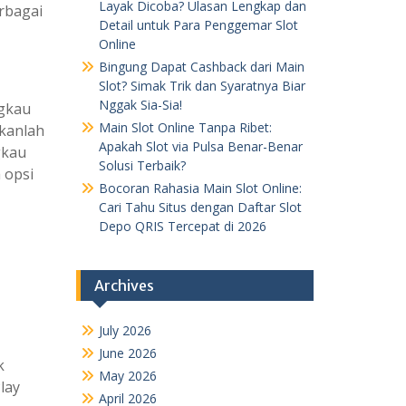
Layak Dicoba? Ulasan Lengkap dan
rbagai
Detail untuk Para Penggemar Slot
Online
Bingung Dapat Cashback dari Main
Slot? Simak Trik dan Syaratnya Biar
Nggak Sia-Sia!
ngkau
Main Slot Online Tanpa Ribet:
ikanlah
Apakah Slot via Pulsa Benar-Benar
gkau
Solusi Terbaik?
 opsi
Bocoran Rahasia Main Slot Online:
Cari Tahu Situs dengan Daftar Slot
Depo QRIS Tercepat di 2026
Archives
July 2026
June 2026
k
May 2026
lay
April 2026