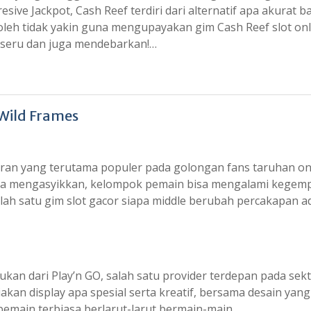
ve Jackpot, Cash Reef terdiri dari alternatif apa akurat b
oleh tidak yakin guna mengupayakan gim Cash Reef slot onl
seru dan juga mendebarkan!…
 Wild Frames
uran yang terutama populer pada golongan fans taruhan onl
iapa mengasyikkan, kelompok pemain bisa mengalami kegem
 salah satu gim slot gacor siapa middle berubah percakapan a
ukan dari Play’n GO, salah satu provider terdepan pada sek
iakan display apa spesial serta kreatif, bersama desain yang
emain terbiasa berlarut-larut bermain-main.