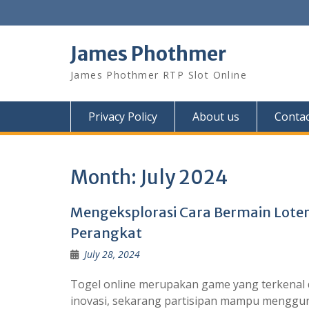
Skip
to
content
James Phothmer
James Phothmer RTP Slot Online
Privacy Policy
About us
Contac
Month:
July 2024
Mengeksplorasi Cara Bermain Loter
Perangkat
July 28, 2024
Togel online merupakan game yang terkenal 
inovasi, sekarang partisipan mampu menggu