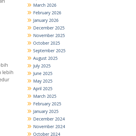
an
March 2026
February 2026
January 2026
December 2025
November 2025
October 2025
September 2025
August 2025
ebih
July 2025
 lebih
June 2025
edur
May 2025
April 2025
March 2025
February 2025
January 2025
December 2024
November 2024
October 2024