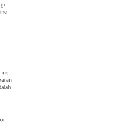
agi
ine
ine.
paran
dalah
tor