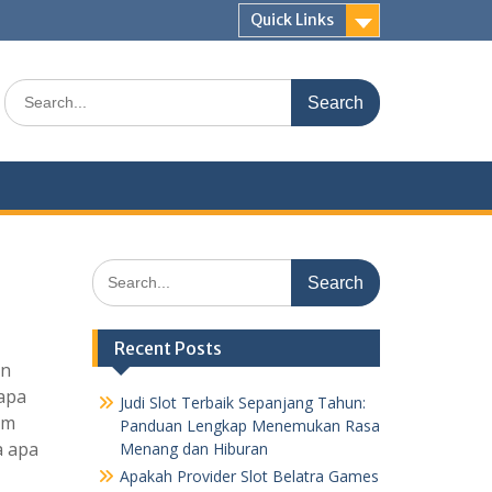
Quick Links
Search
for:
Search
for:
Recent Posts
an
iapa
Judi Slot Terbaik Sepanjang Tahun:
am
Panduan Lengkap Menemukan Rasa
a apa
Menang dan Hiburan
Apakah Provider Slot Belatra Games