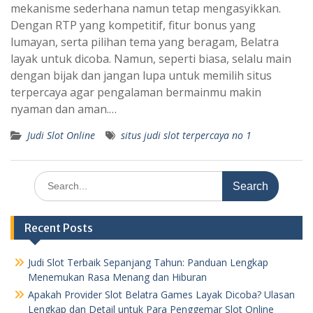
mekanisme sederhana namun tetap mengasyikkan.
Dengan RTP yang kompetitif, fitur bonus yang
lumayan, serta pilihan tema yang beragam, Belatra
layak untuk dicoba. Namun, seperti biasa, selalu main
dengan bijak dan jangan lupa untuk memilih situs
terpercaya agar pengalaman bermainmu makin
nyaman dan aman.…
Judi Slot Online
situs judi slot terpercaya no 1
Search
for:
Recent Posts
Judi Slot Terbaik Sepanjang Tahun: Panduan Lengkap
Menemukan Rasa Menang dan Hiburan
Apakah Provider Slot Belatra Games Layak Dicoba? Ulasan
Lengkap dan Detail untuk Para Penggemar Slot Online