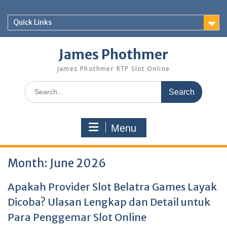
Skip
to
Quick Links
content
James Phothmer
James Phothmer RTP Slot Online
Search
for:
Menu
Month:
June 2026
Apakah Provider Slot Belatra Games Layak
Dicoba? Ulasan Lengkap dan Detail untuk
Para Penggemar Slot Online