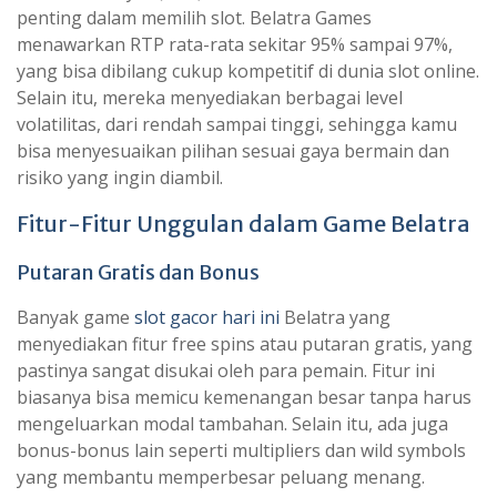
penting dalam memilih slot. Belatra Games
menawarkan RTP rata-rata sekitar 95% sampai 97%,
yang bisa dibilang cukup kompetitif di dunia slot online.
Selain itu, mereka menyediakan berbagai level
volatilitas, dari rendah sampai tinggi, sehingga kamu
bisa menyesuaikan pilihan sesuai gaya bermain dan
risiko yang ingin diambil.
Fitur-Fitur Unggulan dalam Game Belatra
Putaran Gratis dan Bonus
Banyak game
slot gacor hari ini
Belatra yang
menyediakan fitur free spins atau putaran gratis, yang
pastinya sangat disukai oleh para pemain. Fitur ini
biasanya bisa memicu kemenangan besar tanpa harus
mengeluarkan modal tambahan. Selain itu, ada juga
bonus-bonus lain seperti multipliers dan wild symbols
yang membantu memperbesar peluang menang.