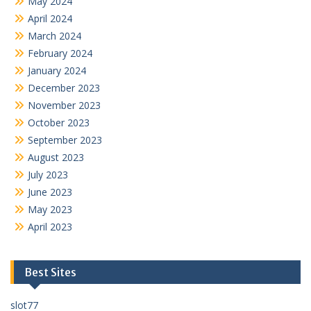
May 2024
April 2024
March 2024
February 2024
January 2024
December 2023
November 2023
October 2023
September 2023
August 2023
July 2023
June 2023
May 2023
April 2023
Best Sites
slot77