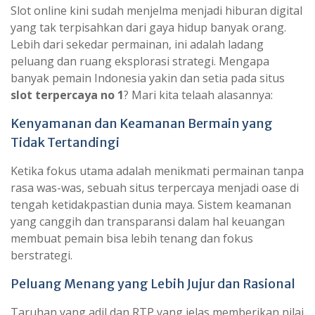
Slot online kini sudah menjelma menjadi hiburan digital
yang tak terpisahkan dari gaya hidup banyak orang.
Lebih dari sekedar permainan, ini adalah ladang
peluang dan ruang eksplorasi strategi. Mengapa
banyak pemain Indonesia yakin dan setia pada situs
slot terpercaya no 1
? Mari kita telaah alasannya:
Kenyamanan dan Keamanan Bermain yang
Tidak Tertandingi
Ketika fokus utama adalah menikmati permainan tanpa
rasa was-was, sebuah situs terpercaya menjadi oase di
tengah ketidakpastian dunia maya. Sistem keamanan
yang canggih dan transparansi dalam hal keuangan
membuat pemain bisa lebih tenang dan fokus
berstrategi.
Peluang Menang yang Lebih Jujur dan Rasional
Taruhan yang adil dan RTP yang jelas memberikan nilai