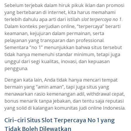
Sebelum terjebak dalam hiruk pikuk iklan dan promosi
yang bertebaran di internet, kita harus memahami
terlebih dahulu apa arti dari istilah
slot terpercaya no 1
.
Dalam konteks perjudian online, “terpercaya” berarti
keamanan, kejujuran dalam permainan, serta
pelayanan yang transparan dan professional.
Sementara “no 1” menunjukkan bahwa situs tersebut
tidak hanya memenuhi standar minimum, tetapi juga
unggul dari segi kualitas, inovasi, dan kepuasan
pengguna.
Dengan kata lain, Anda tidak hanya mencari tempat
bermain yang “amin aman”, tapi juga situs yang
menawarkan rasio kemenangan adil, withdrawal cepat,
bonus menarik tanpa jebakan, dan tentu saja reputasi
yang solid di kalangan komunitas judi online Indonesia.
Ciri-ciri Situs Slot Terpercaya No 1 yang
Tidak Boleh Dilewatkan