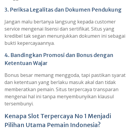
3. Periksa Legalitas dan Dokumen Pendukung
Jangan malu bertanya langsung kepada customer
service mengenai lisensi dan sertifikat. Situs yang
kredibel tak segan menunjukkan dokumen ini sebagai
bukti kepercayaannya.
4. Bandingkan Promosi dan Bonus dengan
Ketentuan Wajar
Bonus besar memang menggoda, tapi pastikan syarat
dan ketentuan yang berlaku masuk akal dan tidak
memberatkan pemain. Situs terpercaya transparan
mengenai hal ini tanpa menyembunyikan klausul
tersembunyi.
Kenapa Slot Terpercaya No 1 Menjadi
Pilihan Utama Pemain Indonesia?