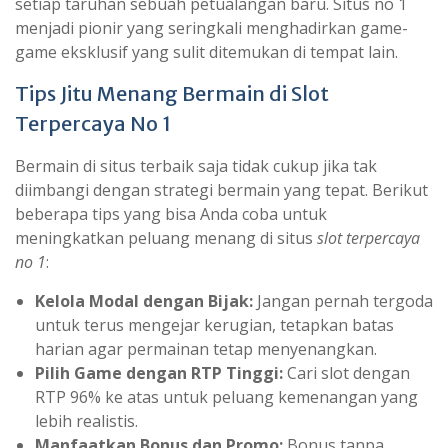
setiap taruhan sebuah petualangan baru. Situs no 1
menjadi pionir yang seringkali menghadirkan game-
game eksklusif yang sulit ditemukan di tempat lain.
Tips Jitu Menang Bermain di Slot
Terpercaya No 1
Bermain di situs terbaik saja tidak cukup jika tak
diimbangi dengan strategi bermain yang tepat. Berikut
beberapa tips yang bisa Anda coba untuk
meningkatkan peluang menang di situs
slot terpercaya
no 1
:
Kelola Modal dengan Bijak:
Jangan pernah tergoda
untuk terus mengejar kerugian, tetapkan batas
harian agar permainan tetap menyenangkan.
Pilih Game dengan RTP Tinggi:
Cari slot dengan
RTP 96% ke atas untuk peluang kemenangan yang
lebih realistis.
Manfaatkan Bonus dan Promo:
Bonus tanpa