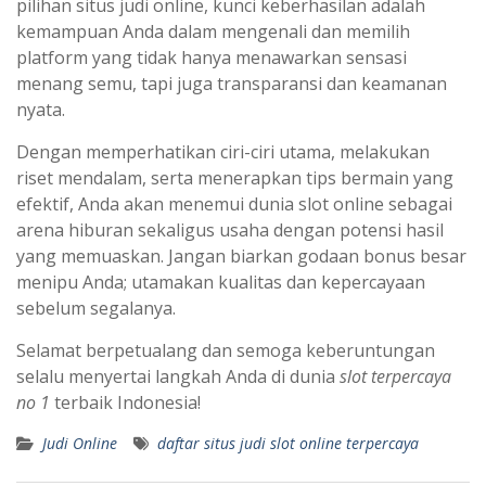
pilihan situs judi online, kunci keberhasilan adalah
kemampuan Anda dalam mengenali dan memilih
platform yang tidak hanya menawarkan sensasi
menang semu, tapi juga transparansi dan keamanan
nyata.
Dengan memperhatikan ciri-ciri utama, melakukan
riset mendalam, serta menerapkan tips bermain yang
efektif, Anda akan menemui dunia slot online sebagai
arena hiburan sekaligus usaha dengan potensi hasil
yang memuaskan. Jangan biarkan godaan bonus besar
menipu Anda; utamakan kualitas dan kepercayaan
sebelum segalanya.
Selamat berpetualang dan semoga keberuntungan
selalu menyertai langkah Anda di dunia
slot terpercaya
no 1
terbaik Indonesia!
Judi Online
daftar situs judi slot online terpercaya