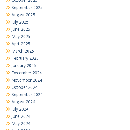
October 2025
September 2025
August 2025
July 2025
June 2025
May 2025
April 2025
March 2025
February 2025
January 2025
December 2024
November 2024
October 2024
September 2024
August 2024
July 2024
June 2024
May 2024