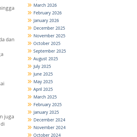
March 2026
hingga
February 2026
January 2026
December 2025
November 2025
da dan
October 2025
September 2025
ga
August 2025
July 2025
June 2025
May 2025
ai
April 2025
March 2025
February 2025
January 2025
an juga
December 2024
di
November 2024
October 2024