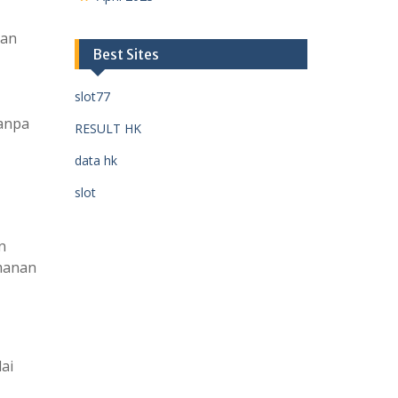
dan
Best Sites
slot77
tanpa
RESULT HK
data hk
slot
n
amanan
ai