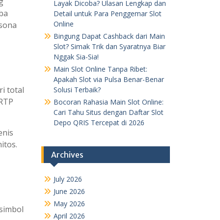
g
Layak Dicoba? Ulasan Lengkap dan
ba
Detail untuk Para Penggemar Slot
Online
esona
Bingung Dapat Cashback dari Main
Slot? Simak Trik dan Syaratnya Biar
Nggak Sia-Sia!
Main Slot Online Tanpa Ribet:
Apakah Slot via Pulsa Benar-Benar
i total
Solusi Terbaik?
 RTP
Bocoran Rahasia Main Slot Online:
Cari Tahu Situs dengan Daftar Slot
Depo QRIS Tercepat di 2026
enis
itos.
Archives
July 2026
June 2026
May 2026
 simbol
April 2026