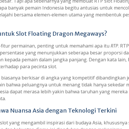
esar. Tapi apa sebenarnya yang membuat RTP slot Floatin
apa banyak pemain Indonesia begitu antusias untuk menco
 jelajahi bersama elemen-elemen utama yang membentuk p
untuk Slot Floating Dragon Megaways?
-fitur permainan, penting untuk memahami apa itu
RTP
. RTP
 persentase yang menunjukkan seberapa besar proporsi dar
kan kepada pemain dalam jangka panjang. Dengan kata lain,
rhadap para pecinta slot.
 biasanya berkisar di angka yang kompetitif dibandingkan j
ain bahwa peluangnya untuk menang tidak hanya sekedar m
esia dapat merasa lebih yakin bahwa taruhan yang mereka
ta.
a Nuansa Asia dengan Teknologi Terkini
slot yang mengambil inspirasi dari budaya Asia, khususnya