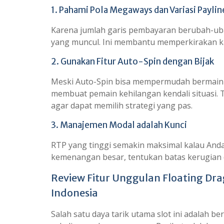
1. Pahami Pola Megaways dan Variasi Paylin
Karena jumlah garis pembayaran berubah-uba
yang muncul. Ini membantu memperkirakan ka
2. Gunakan Fitur Auto-Spin dengan Bijak
Meski Auto-Spin bisa mempermudah bermain d
membuat pemain kehilangan kendali situasi.
agar dapat memilih strategi yang pas.
3. Manajemen Modal adalah Kunci
RTP yang tinggi semakin maksimal kalau Anda
kemenangan besar, tentukan batas kerugian 
Review Fitur Unggulan Floating Dr
Indonesia
Salah satu daya tarik utama slot ini adalah 