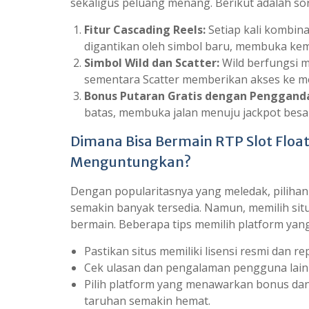
sekaligus peluang menang. Berikut adalah sor
Fitur Cascading Reels:
Setiap kali kombin
digantikan oleh simbol baru, membuka ke
Simbol Wild dan Scatter:
Wild berfungsi m
sementara Scatter memberikan akses ke mo
Bonus Putaran Gratis dengan Penggand
batas, membuka jalan menuju jackpot besa
Dimana Bisa Bermain RTP Slot Flo
Menguntungkan?
Dengan popularitasnya yang meledak, pilih
semakin banyak tersedia. Namun, memilih si
bermain. Beberapa tips memilih platform yang
Pastikan situs memiliki lisensi resmi dan rep
Cek ulasan dan pengalaman pengguna lain
Pilih platform yang menawarkan bonus dan
taruhan semakin hemat.