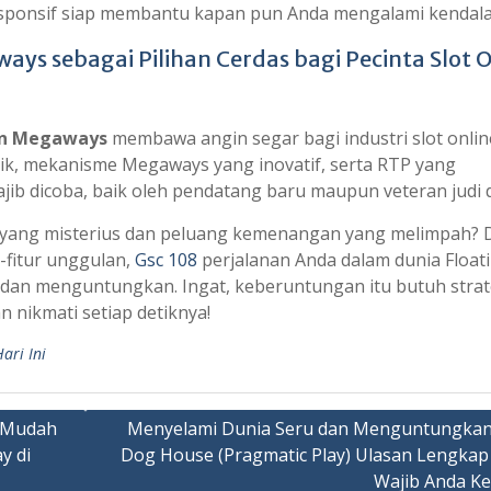
responsif siap membantu kapan pun Anda mengalami kendala
ys sebagai Pilihan Cerdas bagi Pecinta Slot O
gon Megaways
membawa angin segar bagi industri slot onlin
ik, mekanisme Megaways yang inovatif, serta RTP yang
b dicoba, baik oleh pendatang baru maupun veteran judi di
a yang misterius dan peluang kemenangan yang melimpah?
-fitur unggulan,
Gsc 108
perjalanan Anda dalam dunia Float
dan menguntungkan. Ingat, keberuntungan itu butuh strat
 nikmati setiap detiknya!
ari Ini
a Mudah
Menyelami Dunia Seru dan Menguntungkan
y di
Dog House (Pragmatic Play) Ulasan Lengkap
Wajib Anda Ke