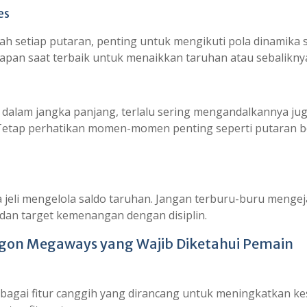
es
h setiap putaran, penting untuk mengikuti pola dinamika 
pan saat terbaik untuk menaikkan taruhan atau sebalikny
alam jangka panjang, terlalu sering mengandalkannya jug
 Tetap perhatikan momen-momen penting seperti putaran 
 jeli mengelola saldo taruhan. Jangan terburu-buru mengej
dan target kemenangan dengan disiplin.
agon Megaways yang Wajib Diketahui Pemain
berbagai fitur canggih yang dirancang untuk meningkatkan k