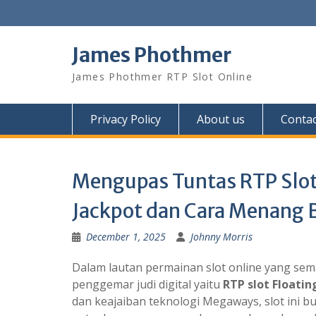
Skip
to
content
James Phothmer
James Phothmer RTP Slot Online
Privacy Policy
About us
Contac
Mengupas Tuntas RTP Slot
Jackpot dan Cara Menang B
December 1, 2025
Johnny Morris
Dalam lautan permainan slot online yang sem
penggemar judi digital yaitu
RTP slot Float
dan keajaiban teknologi Megaways, slot ini 