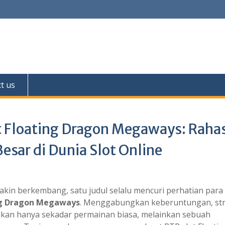
t us
 Floating Dragon Megaways: Raha
esar di Dunia Slot Online
akin berkembang, satu judul selalu mencuri perhatian para
ing Dragon Megaways
. Menggabungkan keberuntungan, str
bukan hanya sekadar permainan biasa, melainkan sebuah