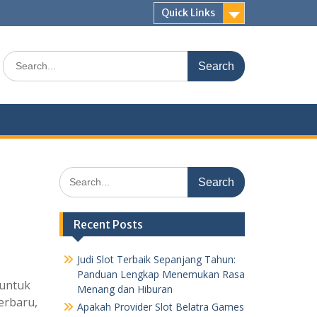
Quick Links
Search
for:
Search
for:
Recent Posts
Judi Slot Terbaik Sepanjang Tahun:
Panduan Lengkap Menemukan Rasa
 untuk
Menang dan Hiburan
terbaru,
Apakah Provider Slot Belatra Games