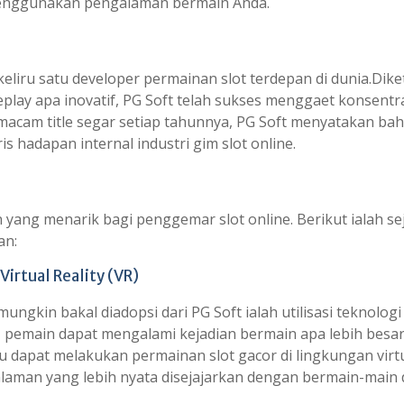
 menggunakan pengalaman bermain Anda.
eliru satu developer permainan slot terdepan di dunia.Dike
play apa inovatif, PG Soft telah sukses menggaet konsentr
acam title segar setiap tahunnya, PG Soft menyatakan ba
s hadapan internal industri gim slot online.
yang menarik bagi penggemar slot online. Berikut ialah s
an:
Virtual Reality (VR)
ngkin bakal diadopsi dari PG Soft ialah utilisasi teknologi
ni, pemain dapat mengalami kejadian bermain apa lebih besa
au dapat melakukan permainan slot gacor di lingkungan virt
aman yang lebih nyata disejajarkan dengan bermain-main d