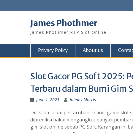
Skip
to
content
James Phothmer
James Phothmer RTP Slot Online
Privacy Policy
About us
Contac
Slot Gacor PG Soft 2025:
Terbaru dalam Bumi Gim S
June 1, 2025
Johnny Morris
Di Dalam alam pertaruhan online, game slot 
diprediksi bakal mengangkut banyak pembaru
gim slot online sebab PG Soft. Karangan ini ba