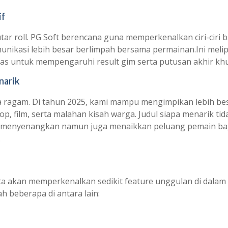
if
utar roll. PG Soft berencana guna memperkenalkan ciri-ciri 
nikasi lebih besar berlimpah bersama permainan.Ini melip
itas untuk mempengaruhi result gim serta putusan akhir kh
narik
ka ragam. Di tahun 2025, kami mampu mengimpikan lebih be
op, film, serta malahan kisah warga. Judul siapa menarik tid
k menyenangkan namun juga menaikkan peluang pemain ba
.
erta akan memperkenalkan sedikit feature unggulan di dalam
h beberapa di antara lain: