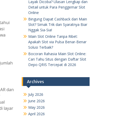
Layak Dicoba? Ulasan Lengkap dan
Detail untuk Para Penggemar Slot
Online
Bingung Dapat Cashback dari Main
tahui
Slot? Simak Trik dan Syaratnya Biar
asi
Nggak Sia-Sia!
hwa
Main Slot Online Tanpa Ribet:
Apakah Slot via Pulsa Benar-Benar
Solusi Terbaik?
Bocoran Rahasia Main Slot Online:
Cari Tahu Situs dengan Daftar Slot
ejumlah
Depo QRIS Tercepat di 2026
Archives
 AR dan
July 2026
r
June 2026
ual
May 2026
i layar
April 2026