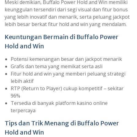
Meski demikian, Buffalo Power Hold and Win memiliki
keunggulan tersendiri dari segi visual dan fitur bonus
yang lebih inovatif dan menarik, serta peluang jackpot
lebih besar berkat fitur hold and win yang mendalam.
Keuntungan Bermain di Buffalo Power
Hold and Win
Potensi kemenangan besar dan jackpot menarik
Grafis dan tema yang memikat serta asli
Fitur hold and win yang memberi peluang strategi
lebih aktif
RTP (Return to Player) cukup kompetitif – sekitar
96%
Tersedia di banyak platform kasino online
terpercaya
Tips dan Trik Menang di Buffalo Power
Hold and Win