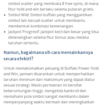
simbol scatter yang membuka 8 free spins, di mana
fitur hold and win berlaku selama putaran gratis.
Simbol Wild: Simbol buffalo yang menggantikan
simbol lain kecuali scatter untuk membantu
membentuk kombinasi kemenangan.
Jackpot Progresif: Jackpot kecil dan besar yang bisa
dimenangkan selama fitur bonus atau melalui
taruhan tertentu.
Namun, bagaimana sih cara memainkannya
secara efektif?
Untuk memaksimalkan peluang di Buffalo Power Hold
and Win, pemain disarankan untuk memperhatikan
taruhan minimum dan maksimum yang dapat diatur
sesuai strategi. Meski permainan ini bersifat
keberuntungan tinggi, mengelola bankroll dan
memahami pola simbol sangat membantu dalam
memperpanjang waktu bermain dan meningkatkan