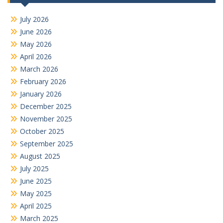
July 2026
June 2026
May 2026
April 2026
March 2026
February 2026
January 2026
December 2025
November 2025
October 2025
September 2025
August 2025
July 2025
June 2025
May 2025
April 2025
March 2025