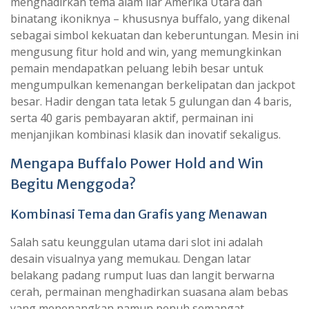
menghadirkan tema alam liar Amerika Utara dan
binatang ikoniknya – khususnya buffalo, yang dikenal
sebagai simbol kekuatan dan keberuntungan. Mesin ini
mengusung fitur hold and win, yang memungkinkan
pemain mendapatkan peluang lebih besar untuk
mengumpulkan kemenangan berkelipatan dan jackpot
besar. Hadir dengan tata letak 5 gulungan dan 4 baris,
serta 40 garis pembayaran aktif, permainan ini
menjanjikan kombinasi klasik dan inovatif sekaligus.
Mengapa Buffalo Power Hold and Win
Begitu Menggoda?
Kombinasi Tema dan Grafis yang Menawan
Salah satu keunggulan utama dari slot ini adalah
desain visualnya yang memukau. Dengan latar
belakang padang rumput luas dan langit berwarna
cerah, permainan menghadirkan suasana alam bebas
yang menenangkan namun penuh semangat