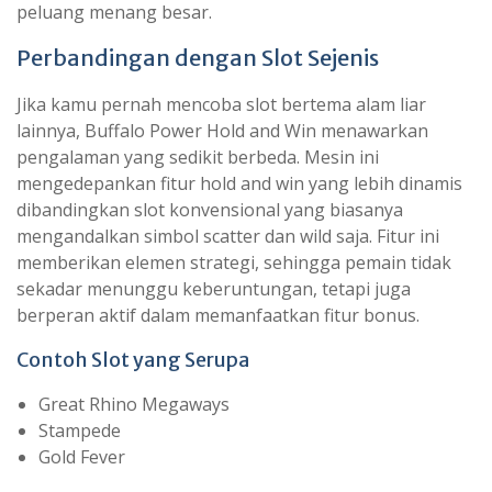
peluang menang besar.
Perbandingan dengan Slot Sejenis
Jika kamu pernah mencoba slot bertema alam liar
lainnya, Buffalo Power Hold and Win menawarkan
pengalaman yang sedikit berbeda. Mesin ini
mengedepankan fitur hold and win yang lebih dinamis
dibandingkan slot konvensional yang biasanya
mengandalkan simbol scatter dan wild saja. Fitur ini
memberikan elemen strategi, sehingga pemain tidak
sekadar menunggu keberuntungan, tetapi juga
berperan aktif dalam memanfaatkan fitur bonus.
Contoh Slot yang Serupa
Great Rhino Megaways
Stampede
Gold Fever