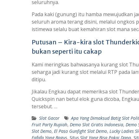
seluruhnya.
Pada kaki (gunung) itu hamba mewujudkan ja
seluruh aroma terang disini, melalui ongkos p
istimewa selalu buat kemahiran slot mana sec
Putusan – Kira-kira slot Thunderk
bukan seperti itu cakap
Kami meringkas bahwasanya kurang slot Thu
seharga jadi kurang slot melalui RTP pada la
ditipu.
Jikalau Engkau dapat memeriksa slot Thunderk
Quickspin nan betul elok guna dicoba, Engk
tersebut. …
Slot Gacor
Apa Yang Dimaksud Batig Slot Poli
Fruit Party Rupiah
,
Demo Slot Gratis Indonesia
,
Demo S
Slot Demo
,
El Paso Gunfight Slot Demo
,
Lucky Ladies S
Fafafa Yang Bagus
,
Situs Slot Yang Bisa Pakai Dana
,
Si