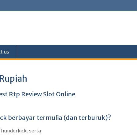
t us
 Rupiah
st Rtp Review Slot Online
ick berbayar termulia (dan terburuk)?
hunderkick, serta