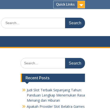
Quick Links
Search
for:
Search
for:
Recent Posts
Judi Slot Terbaik Sepanjang Tahun:
Panduan Lengkap Menemukan Rasa
Menang dan Hiburan
Apakah Provider Slot Belatra Games