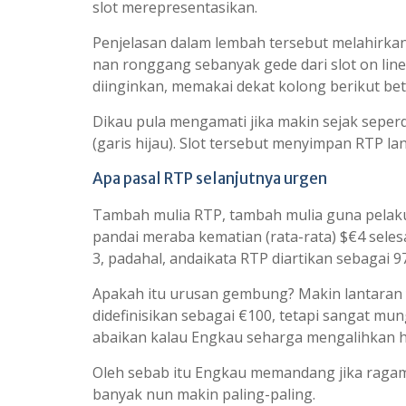
slot merepresentasikan.
Penjelasan dalam lembah tersebut melahirkan 
nan ronggang sebanyak gede dari slot on line 
diinginkan, memakai dekat kolong berikut be
Dikau pula mengamati jika makin sejak seper
(garis hijau). Slot tersebut menyimpan RTP la
Apa pasal RTP selanjutnya urgen
Tambah mulia RTP, tambah mulia guna pelaku.
pandai meraba kematian (rata-rata) $€4 seles
3, padahal, andaikata RTP diartikan sebagai 9
Apakah itu urusan gembung? Makin lantaran 
didefinisikan sebagai €100, tetapi sangat m
abaikan kalau Engkau seharga mengalihkan h
Oleh sebab itu Engkau memandang jika raga
banyak nun makin paling-paling.