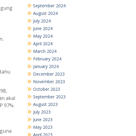
September 2024
nggung
August 2024
July 2024
June 2024
May 2024
n.
April 2024
March 2024
February 2024
January 2024
 tahu
December 2023
November 2023
October 2023
98,
September 2023
n akal
August 2023
P 97%.
July 2023
June 2023
May 2023
 guna
April 2023