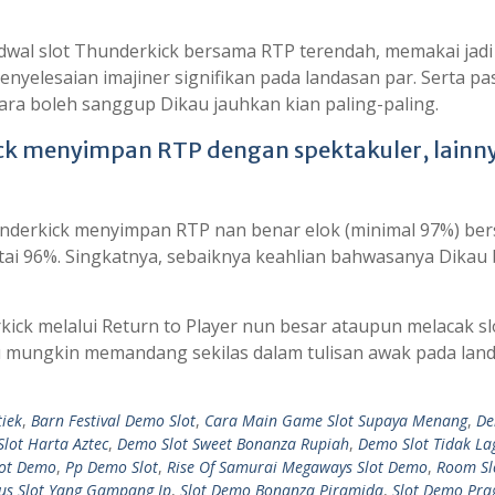
dwal slot Thunderkick bersama RTP terendah, memakai jadi
enyelesaian imajiner signifikan pada landasan par. Serta pas
ara boleh sanggup Dikau jauhkan kian paling-paling.
ick menyimpan RTP dengan spektakuler, lainn
nderkick menyimpan RTP nan benar elok (minimal 97%) be
ntai 96%. Singkatnya, sebaiknya keahlian bahwasanya Dikau
ick melalui Return to Player nun besar ataupun melacak sl
au mungkin memandang sekilas dalam tulisan awak pada lan
tiek
,
Barn Festival Demo Slot
,
Cara Main Game Slot Supaya Menang
,
De
lot Harta Aztec
,
Demo Slot Sweet Bonanza Rupiah
,
Demo Slot Tidak La
lot Demo
,
Pp Demo Slot
,
Rise Of Samurai Megaways Slot Demo
,
Room Sl
tus Slot Yang Gampang Jp
,
Slot Demo Bonanza Piramida
,
Slot Demo Pra