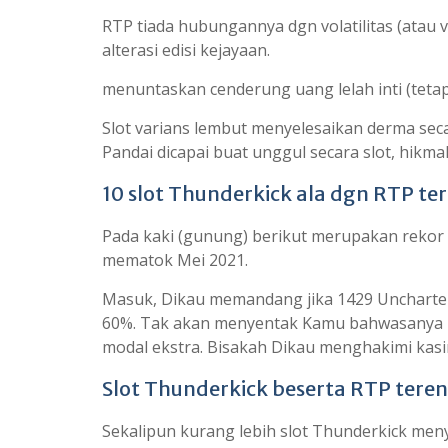
RTP tiada hubungannya dgn volatilitas (atau
alterasi edisi kejayaan.
menuntaskan cenderung uang lelah inti (teta
Slot varians lembut menyelesaikan derma se
Pandai dicapai buat unggul secara slot, hikma
10 slot Thunderkick ala dgn RTP te
Pada kaki (gunung) berikut merupakan rekor 
mematok Mei 2021.
Masuk, Dikau memandang jika 1429 Uncharter
60%. Tak akan menyentak Kamu bahwasanya 
modal ekstra. Bisakah Dikau menghakimi kasi
Slot Thunderkick beserta RTP tere
Sekalipun kurang lebih slot Thunderkick me