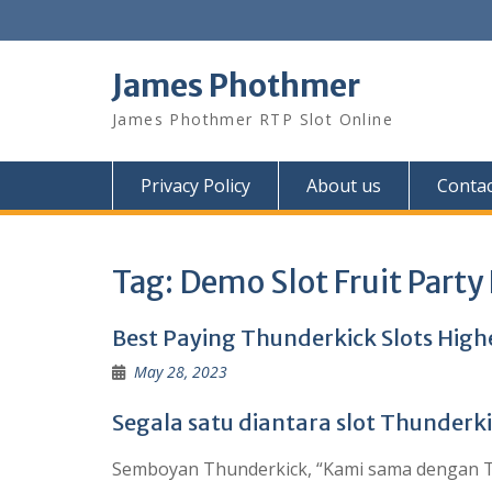
Skip
to
content
James Phothmer
James Phothmer RTP Slot Online
Privacy Policy
About us
Contac
Tag:
Demo Slot Fruit Party
Best Paying Thunderkick Slots Highe
May 28, 2023
Segala satu diantara slot Thunderk
Semboyan Thunderkick, “Kami sama dengan T