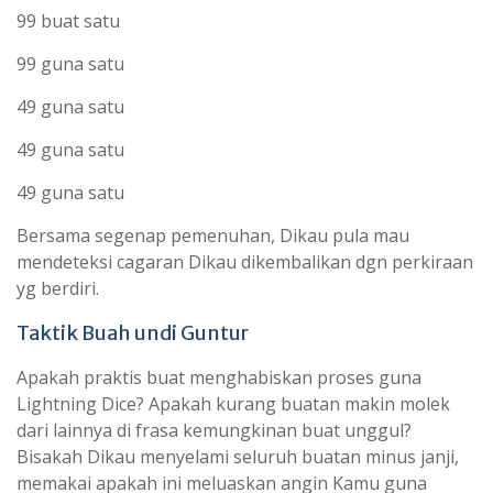
99 buat satu
99 guna satu
49 guna satu
49 guna satu
49 guna satu
Bersama segenap pemenuhan, Dikau pula mau
mendeteksi cagaran Dikau dikembalikan dgn perkiraan
yg berdiri.
Taktik Buah undi Guntur
Apakah praktis buat menghabiskan proses guna
Lightning Dice? Apakah kurang buatan makin molek
dari lainnya di frasa kemungkinan buat unggul?
Bisakah Dikau menyelami seluruh buatan minus janji,
memakai apakah ini meluaskan angin Kamu guna