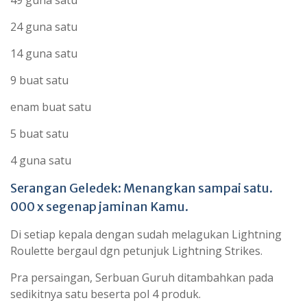
49 guna satu
24 guna satu
14 guna satu
9 buat satu
enam buat satu
5 buat satu
4 guna satu
Serangan Geledek: Menangkan sampai satu.
000 x segenap jaminan Kamu.
Di setiap kepala dengan sudah melagukan Lightning
Roulette bergaul dgn petunjuk Lightning Strikes.
Pra persaingan, Serbuan Guruh ditambahkan pada
sedikitnya satu beserta pol 4 produk.