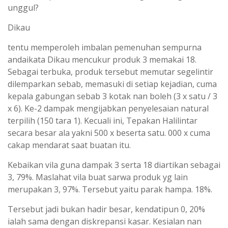
unggul?
Dikau
tentu memperoleh imbalan pemenuhan sempurna
andaikata Dikau mencukur produk 3 memakai 18.
Sebagai terbuka, produk tersebut memutar segelintir
dilemparkan sebab, memasuki di setiap kejadian, cuma
kepala gabungan sebab 3 kotak nan boleh (3 x satu / 3
x 6). Ke-2 dampak mengijabkan penyelesaian natural
terpilih (150 tara 1). Kecuali ini, Tepakan Halilintar
secara besar ala yakni 500 x beserta satu. 000 x cuma
cakap mendarat saat buatan itu.
Kebaikan vila guna dampak 3 serta 18 diartikan sebagai
3, 79%. Maslahat vila buat sarwa produk yg lain
merupakan 3, 97%. Tersebut yaitu parak hampa. 18%.
Tersebut jadi bukan hadir besar, kendatipun 0, 20%
ialah sama dengan diskrepansi kasar. Kesialan nan