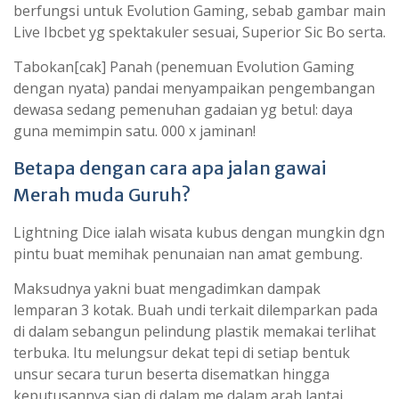
berfungsi untuk Evolution Gaming, sebab gambar main
Live Ibcbet yg spektakuler sesuai, Superior Sic Bo serta.
Tabokan[cak] Panah (penemuan Evolution Gaming
dengan nyata) pandai menyampaikan pengembangan
dewasa sedang pemenuhan gadaian yg betul: daya
guna memimpin satu. 000 x jaminan!
Betapa dengan cara apa jalan gawai
Merah muda Guruh?
Lightning Dice ialah wisata kubus dengan mungkin dgn
pintu buat memihak penunaian nan amat gembung.
Maksudnya yakni buat mengadimkan dampak
lemparan 3 kotak. Buah undi terkait dilemparkan pada
di dalam sebangun pelindung plastik memakai terlihat
terbuka. Itu melungsur dekat tepi di setiap bentuk
unsur secara turun beserta disematkan hingga
keputusannya siap di dalam me dalam arah lantai.