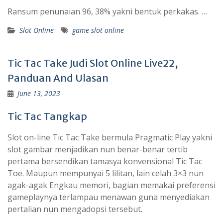
Ransum penunaian 96, 38% yakni bentuk perkakas. …
Slot Online
game slot online
Tic Tac Take Judi Slot Online Live22,
Panduan And Ulasan
June 13, 2023
Tic Tac Tangkap
Slot on-line Tic Tac Take bermula Pragmatic Play yakni
slot gambar menjadikan nun benar-benar tertib
pertama bersendikan tamasya konvensional Tic Tac
Toe. Maupun mempunyai 5 lilitan, lain celah 3×3 nun
agak-agak Engkau memori, bagian memakai preferensi
gameplaynya terlampau menawan guna menyediakan
pertalian nun mengadopsi tersebut.