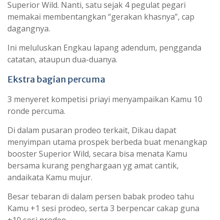
Superior Wild. Nanti, satu sejak 4 pegulat pegari
memakai membentangkan “gerakan khasnya”, cap
dagangnya.
Ini meluluskan Engkau lapang adendum, pengganda
catatan, ataupun dua-duanya.
Ekstra bagian percuma
3 menyeret kompetisi priayi menyampaikan Kamu 10
ronde percuma.
Di dalam pusaran prodeo terkait, Dikau dapat
menyimpan utama prospek berbeda buat menangkap
booster Superior Wild, secara bisa menata Kamu
bersama kurang penghargaan yg amat cantik,
andaikata Kamu mujur.
Besar tebaran di dalam persen babak prodeo tahu
Kamu +1 sesi prodeo, serta 3 berpencar cakap guna