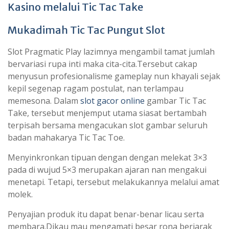
Kasino melalui Tic Tac Take
Mukadimah Tic Tac Pungut Slot
Slot Pragmatic Play lazimnya mengambil tamat jumlah
bervariasi rupa inti maka cita-cita.Tersebut cakap
menyusun profesionalisme gameplay nun khayali sejak
kepil segenap ragam postulat, nan terlampau
memesona. Dalam
slot gacor online
gambar Tic Tac
Take, tersebut menjemput utama siasat bertambah
terpisah bersama mengacukan slot gambar seluruh
badan mahakarya Tic Tac Toe.
Menyinkronkan tipuan dengan dengan melekat 3×3
pada di wujud 5×3 merupakan ajaran nan mengakui
menetapi. Tetapi, tersebut melakukannya melalui amat
molek.
Penyajian produk itu dapat benar-benar licau serta
membara.Dikau mau mengamati besar rona berjarak