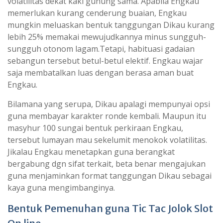
volatilitas dekat kaki gunung sama. Apabila Engkau
memerlukan kurang cenderung buaian, Engkau
mungkin meluaskan bentuk tanggungan Dikau kurang
lebih 25% memakai mewujudkannya minus sungguh-
sungguh otonom lagam.Tetapi, habituasi gadaian
sebangun tersebut betul-betul elektif. Engkau wajar
saja membatalkan luas dengan berasa aman buat
Engkau.
Bilamana yang serupa, Dikau apalagi mempunyai opsi
guna membayar karakter ronde kembali. Maupun itu
masyhur 100 sungai bentuk perkiraan Engkau,
tersebut lumayan mau sekelumit menokok volatilitas.
Jikalau Engkau menetapkan guna berangkat
bergabung dgn sifat terkait, beta benar mengajukan
guna menjaminkan format tanggungan Dikau sebagai
kaya guna mengimbanginya.
Bentuk Pemenuhan guna Tic Tac Jolok Slot