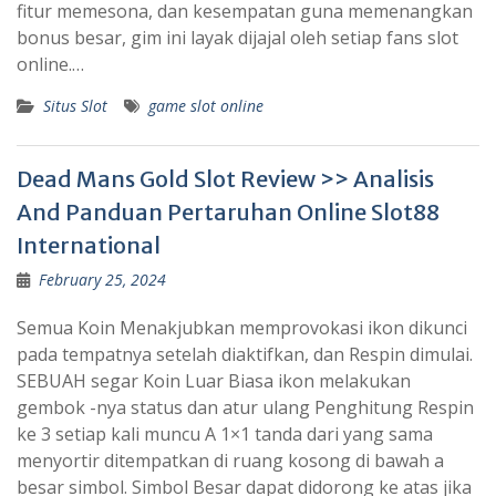
fitur memesona, dan kesempatan guna memenangkan
bonus besar, gim ini layak dijajal oleh setiap fans slot
online.…
Situs Slot
game slot online
Dead Mans Gold Slot Review >> Analisis
And Panduan Pertaruhan Online Slot88
International
February 25, 2024
Semua Koin Menakjubkan memprovokasi ikon dikunci
pada tempatnya setelah diaktifkan, dan Respin dimulai.
SEBUAH segar Koin Luar Biasa ikon melakukan
gembok -nya status dan atur ulang Penghitung Respin
ke 3 setiap kali muncu A 1×1 tanda dari yang sama
menyortir ditempatkan di ruang kosong di bawah a
besar simbol. Simbol Besar dapat didorong ke atas jika