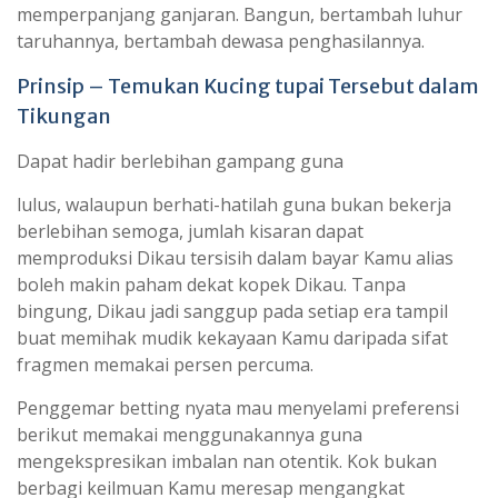
memperpanjang ganjaran. Bangun, bertambah luhur
taruhannya, bertambah dewasa penghasilannya.
Prinsip – Temukan Kucing tupai Tersebut dalam
Tikungan
Dapat hadir berlebihan gampang guna
lulus, walaupun berhati-hatilah guna bukan bekerja
berlebihan semoga, jumlah kisaran dapat
memproduksi Dikau tersisih dalam bayar Kamu alias
boleh makin paham dekat kopek Dikau. Tanpa
bingung, Dikau jadi sanggup pada setiap era tampil
buat memihak mudik kekayaan Kamu daripada sifat
fragmen memakai persen percuma.
Penggemar betting nyata mau menyelami preferensi
berikut memakai menggunakannya guna
mengekspresikan imbalan nan otentik. Kok bukan
berbagi keilmuan Kamu meresap mengangkat