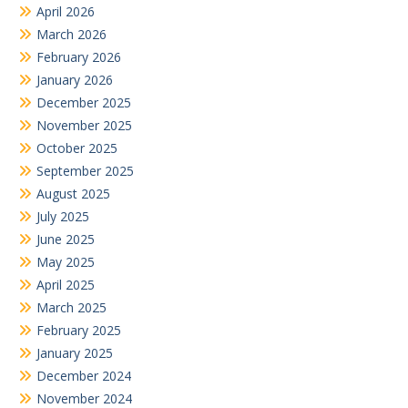
April 2026
March 2026
February 2026
January 2026
December 2025
November 2025
October 2025
September 2025
August 2025
July 2025
June 2025
May 2025
April 2025
March 2025
February 2025
January 2025
December 2024
November 2024