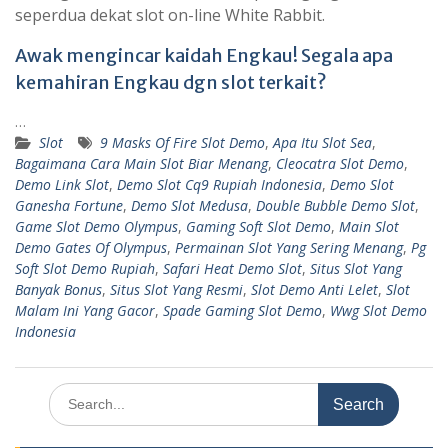
seperdua dekat slot on-line White Rabbit.
Awak mengincar kaidah Engkau! Segala apa
kemahiran Engkau dgn slot terkait?
…
Slot
9 Masks Of Fire Slot Demo
,
Apa Itu Slot Sea
,
Bagaimana Cara Main Slot Biar Menang
,
Cleocatra Slot Demo
,
Demo Link Slot
,
Demo Slot Cq9 Rupiah Indonesia
,
Demo Slot
Ganesha Fortune
,
Demo Slot Medusa
,
Double Bubble Demo Slot
,
Game Slot Demo Olympus
,
Gaming Soft Slot Demo
,
Main Slot
Demo Gates Of Olympus
,
Permainan Slot Yang Sering Menang
,
Pg
Soft Slot Demo Rupiah
,
Safari Heat Demo Slot
,
Situs Slot Yang
Banyak Bonus
,
Situs Slot Yang Resmi
,
Slot Demo Anti Lelet
,
Slot
Malam Ini Yang Gacor
,
Spade Gaming Slot Demo
,
Wwg Slot Demo
Indonesia
Search
for: