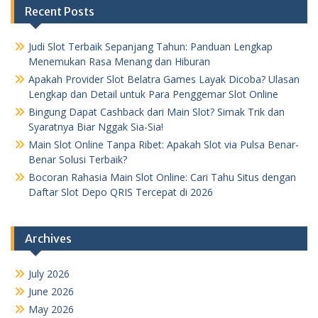
Recent Posts
Judi Slot Terbaik Sepanjang Tahun: Panduan Lengkap
Menemukan Rasa Menang dan Hiburan
Apakah Provider Slot Belatra Games Layak Dicoba? Ulasan
Lengkap dan Detail untuk Para Penggemar Slot Online
Bingung Dapat Cashback dari Main Slot? Simak Trik dan
Syaratnya Biar Nggak Sia-Sia!
Main Slot Online Tanpa Ribet: Apakah Slot via Pulsa Benar-
Benar Solusi Terbaik?
Bocoran Rahasia Main Slot Online: Cari Tahu Situs dengan
Daftar Slot Depo QRIS Tercepat di 2026
Archives
July 2026
June 2026
May 2026