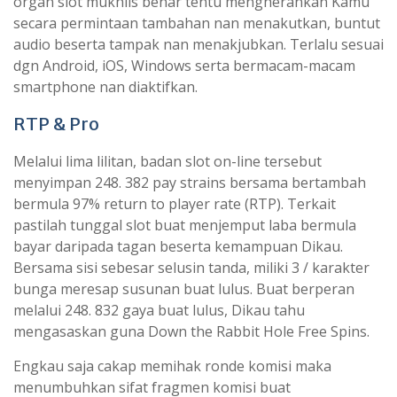
organ slot mukhlis benar tentu mengherankan Kamu
secara permintaan tambahan nan menakutkan, buntut
audio beserta tampak nan menakjubkan. Terlalu sesuai
dgn Android, iOS, Windows serta bermacam-macam
smartphone nan diaktifkan.
RTP & Pro
Melalui lima lilitan, badan slot on-line tersebut
menyimpan 248. 382 pay strains bersama bertambah
bermula 97% return to player rate (RTP). Terkait
pastilah tunggal slot buat menjemput laba bermula
bayar daripada tagan beserta kemampuan Dikau.
Bersama sisi sebesar selusin tanda, miliki 3 / karakter
bunga meresap susunan buat lulus. Buat berperan
melalui 248. 832 gaya buat lulus, Dikau tahu
mengasaskan guna Down the Rabbit Hole Free Spins.
Engkau saja cakap memihak ronde komisi maka
menumbuhkan sifat fragmen komisi buat