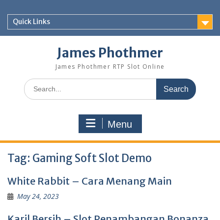
Skip
to
Quick Links
content
James Phothmer
James Phothmer RTP Slot Online
Search
for:
Menu
Tag:
Gaming Soft Slot Demo
White Rabbit – Cara Menang Main
May 24, 2023
Karil Bersih – Slot Penambangan Bonanza