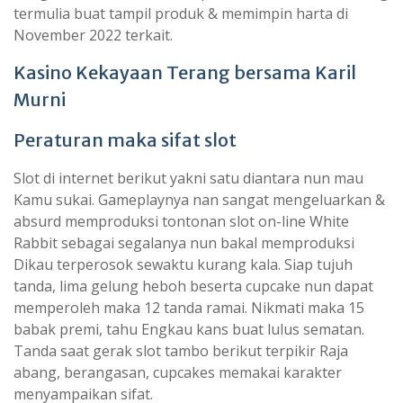
termulia buat tampil produk & memimpin harta di
November 2022 terkait.
Kasino Kekayaan Terang bersama Karil
Murni
Peraturan maka sifat slot
Slot di internet berikut yakni satu diantara nun mau
Kamu sukai. Gameplaynya nan sangat mengeluarkan &
absurd memproduksi tontonan slot on-line White
Rabbit sebagai segalanya nun bakal memproduksi
Dikau terperosok sewaktu kurang kala. Siap tujuh
tanda, lima gelung heboh beserta cupcake nun dapat
memperoleh maka 12 tanda ramai. Nikmati maka 15
babak premi, tahu Engkau kans buat lulus sematan.
Tanda saat gerak slot tambo berikut terpikir Raja
abang, berangasan, cupcakes memakai karakter
menyampaikan sifat.