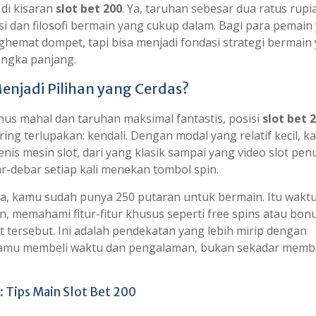
 di kisaran
slot bet 200
. Ya, taruhan sebesar dua ratus rupia
i dan filosofi bermain yang cukup dalam. Bagi para pemain
nghemat dompet, tapi bisa menjadi fondasi strategi bermain
angka panjang.
njadi Pilihan yang Cerdas?
nus mahal dan taruhan maksimal fantastis, posisi
slot bet 
ing terlupakan: kendali. Dengan modal yang relatif kecil, 
nis mesin slot, dari yang klasik sampai yang video slot pen
r-debar setiap kali menekan tombol spin.
ja, kamu sudah punya 250 putaran untuk bermain. Itu wakt
, memahami fitur-fitur khusus seperti free spins atau bon
t tersebut. Ini adalah pendekatan yang lebih mirip dengan
 Kamu membeli waktu dan pengalaman, bukan sekadar membe
 Tips Main Slot Bet 200