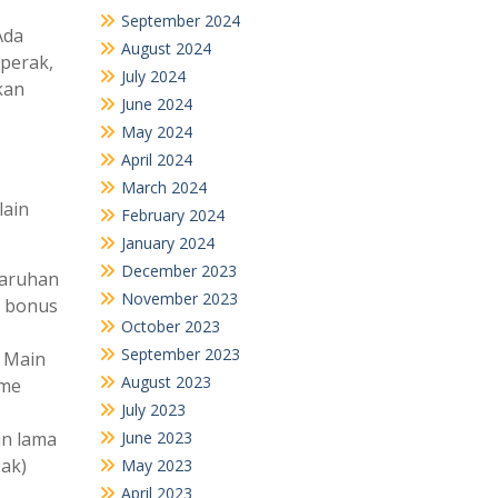
September 2024
Ada
August 2024
 perak,
July 2024
kan
June 2024
May 2024
April 2024
March 2024
lain
February 2024
January 2024
December 2023
taruhan
November 2023
r bonus
October 2023
September 2023
. Main
August 2023
sme
July 2023
in lama
June 2023
ak)
May 2023
April 2023