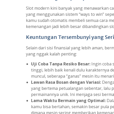
Slot modern kini banyak yang menawarkan ca
yang menggunakan sistem “ways to win” seper
kamu sudah otomatis membeli semua cara me
kemenangan jadi lebih besar dibandingkan slo
Keuntungan Tersembunyi yang Seri
Selain dari sisi finansial yang lebih aman, b
yang nggak kalah penting:
Uji Coba Tanpa Resiko Besar:
Ingin coba s
tinggi, lebih baik kenali dulu karakternya
muncul, seberapa “ganas” mesin itu menar
Lawan Rasa Bosan dengan Variasi:
Dengan
yang bertema petualangan sebentar, lalu p
permainannya unik. Ini menjaga sesi berma
Lama Waktu Bermain yang Optimal:
Dala
kamu bisa bertahan, semakin besar pula
dimana mesin sering memberikan kemenan