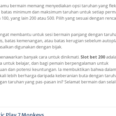
kamu bermain memang menyediakan opsi taruhan yang fleks
ga batas minimum dan maksimum taruhan untuk setiap perm
00, yang lain 200 atau 500. Pilih yang sesuai dengan renc
sa sangat membantu untuk sesi bermain panjang dengan taruh
tis, batas kemenangan, atau batas kerugian sebelum autopl
, asalkan digunakan dengan bijak.
n menawarkan banyak cara untuk dinikmati.
Slot bet 200
adal
la untuk belajar, dan bagi pemain berpengalaman untuk
eruan dan potensi keuntungan. Ia membuktikan bahwa dala
 kali lebih berharga daripada keberanian buta dengan taru
ngan taruhan yang pas-pasan ini? Selamat bermain dan selal
ic Play 7 Monkeys