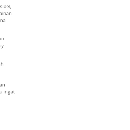
ibel,
ainan.
ana
an
ay
ah
m
han
u ingat