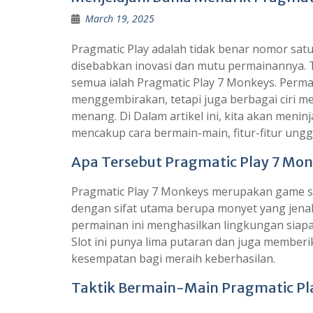
March 19, 2025
Pragmatic Play adalah tidak benar nomor satu 
disebabkan inovasi dan mutu permainannya. 
semua ialah Pragmatic Play 7 Monkeys. Perma
menggembirakan, tetapi juga berbagai ciri 
menang. Di Dalam artikel ini, kita akan menin
mencakup cara bermain-main, fitur-fitur ungg
Apa Tersebut Pragmatic Play 7 Mo
Pragmatic Play 7 Monkeys merupakan game sl
dengan sifat utama berupa monyet yang jena
permainan ini menghasilkan lingkungan sia
Slot ini punya lima putaran dan juga member
kesempatan bagi meraih keberhasilan.
Taktik Bermain-Main Pragmatic Pl