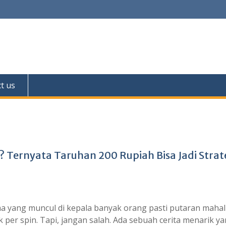
t us
 Ternyata Taruhan 200 Rupiah Bisa Jadi Strat
ma yang muncul di kepala banyak orang pasti putaran mahal
per spin. Tapi, jangan salah. Ada sebuah cerita menarik y