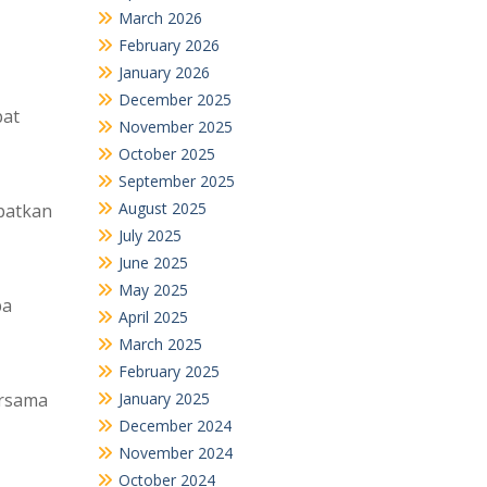
March 2026
February 2026
January 2026
December 2025
pat
November 2025
October 2025
September 2025
August 2025
patkan
July 2025
June 2025
May 2025
pa
April 2025
March 2025
February 2025
ersama
January 2025
December 2024
November 2024
October 2024