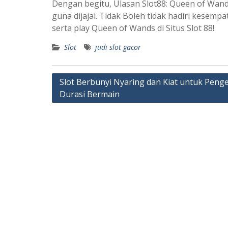
Dengan begitu, Ulasan Slot88: Queen of Wand
guna dijajal. Tidak Boleh tidak hadiri kese
serta play Queen of Wands di Situs Slot 88!
Slot
judi slot gacor
Post
Slot Berbunyi Nyaring dan Kiat untuk Peng
Durasi Bermain
navigation