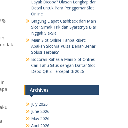
Layak Dicoba? Ulasan Lengkap dan
Detail untuk Para Penggemar Slot
Online
ang
Bingung Dapat Cashback dari Main
Slot? Simak Trik dan Syaratnya Biar
Nggak Sia-Sia!
in
Main Slot Online Tanpa Ribet:
hendak
Apakah Slot via Pulsa Benar-Benar
Solusi Terbaik?
Bocoran Rahasia Main Slot Online:
Cari Tahu Situs dengan Daftar Slot
Depo QRIS Tercepat di 2026
in
iapa
Archives
July 2026
laku
June 2026
May 2026
a
April 2026