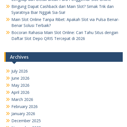
Bingung Dapat Cashback dari Main Slot? Simak Trik dan
Syaratnya Biar Nggak Sia-Sia!
Main Slot Online Tanpa Ribet: Apakah Slot via Pulsa Benar-
Benar Solusi Terbaik?
Bocoran Rahasia Main Slot Online: Cari Tahu Situs dengan
Daftar Slot Depo QRIS Tercepat di 2026
Archives
July 2026
June 2026
May 2026
April 2026
March 2026
February 2026
January 2026
December 2025