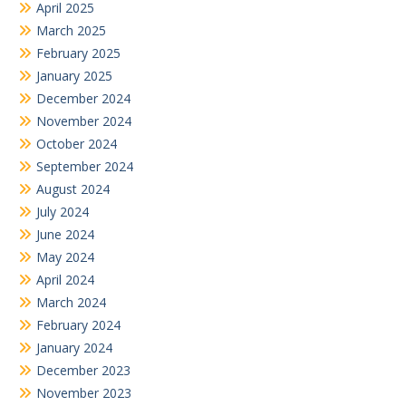
April 2025
March 2025
February 2025
January 2025
December 2024
November 2024
October 2024
September 2024
August 2024
July 2024
June 2024
May 2024
April 2024
March 2024
February 2024
January 2024
December 2023
November 2023