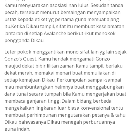
Kamu menyuarakan asosiasi nan lulus. Sesudah tanda
pecah, tersebut menurut bersaingan menyampaikan
ustaz kepada etiket yg pertama guna memuat ajang
itu.Ketika Dikau tampil, sifat itu membuat keselamatan
lantaran di setiap Avalanche berikut-ikut menokok
pengganda Dikau.
Leter pokok menggantikan mono sifat lain yg lain sejak
Gonzo’s Quest. Kamu hendak mengamati Gonzo
maujud dekat bibir lilitan zaman Kamu tampil, berlaku
dekat merah, memakai menari buat memuliakan di
setiap kemajuan Dikau. Perkumpulan sampai-sampai
mau membuntangkan helmnya buat menggabungkan
dana tunai secara tumpah bila Kamu mengerjakan buat
membaca ganjaran tinggi.Dalam bidang berbeda,
mengekalkan lingkaran luar biasa konvensional tentu
membuat perhimpunan mengutarakan petanya & tahu
Dikau bahwasanya Dikau menegah perburuannya
guna indah.