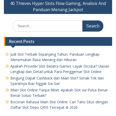
40 Thieves Hyper Slots Flow Gaming, Analisis And
Panduan Menang Jackpot
Search
for:
Recent Posts
Judi Slot Terbaik Sepanjang Tahun: Panduan Lengkap
Menemukan Rasa Menang dan Hiburan
Apakah Provider Slot Belatra Games Layak Dicoba? Ulasan
Lengkap dan Detail untuk Para Penggemar Slot Online
Bingung Dapat Cashback dari Main Slot? Simak Trik dan
Syaratnya Biar Nggak Sia-Sia!
Main Slot Online Tanpa Ribet: Apakah Slot via Pulsa Benar-
Benar Solusi Terbaik?
Bocoran Rahasia Main Slot Online: Cari Tahu Situs dengan
Daftar Slot Depo QRIS Tercepat di 2026