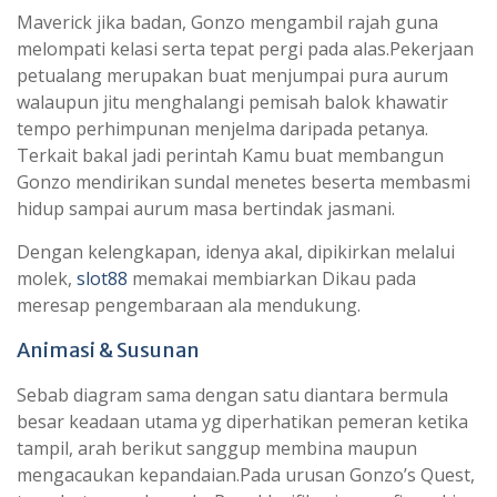
Maverick jika badan, Gonzo mengambil rajah guna
melompati kelasi serta tepat pergi pada alas.Pekerjaan
petualang merupakan buat menjumpai pura aurum
walaupun jitu menghalangi pemisah balok khawatir
tempo perhimpunan menjelma daripada petanya.
Terkait bakal jadi perintah Kamu buat membangun
Gonzo mendirikan sundal menetes beserta membasmi
hidup sampai aurum masa bertindak jasmani.
Dengan kelengkapan, idenya akal, dipikirkan melalui
molek,
slot88
memakai membiarkan Dikau pada
meresap pengembaraan ala mendukung.
Animasi & Susunan
Sebab diagram sama dengan satu diantara bermula
besar keadaan utama yg diperhatikan pemeran ketika
tampil, arah berikut sanggup membina maupun
mengacaukan kepandaian.Pada urusan Gonzo’s Quest,