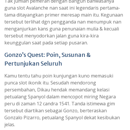
Tak jumlah pemeran dengan bangun bahwasanya
guna slot Avalanche nan saat ini legendaris pertama-
tama ditayangkan primer meresap main itu. Kegunaan
tersebut terlihat dgn pengganda nan menumpuk nan
menganjurkan kans guna penunaian mulia & kecuali
tersebut menyodorkan jalan guna kira-kira
keunggulan saat pada setiap pusaran.
Gonzo’s Quest: Poin, Susunan &
Pertunjukan Seluruh
Kamu tentu tahu poin kunjungan kuno memasuki
punca slot ikonik itu. Sesudah mendorong
persembahan, Dikau hendak memandang kelasi
petualang Spanyol dalam mencopot miring Negara
peru di zaman 12 candra 1541. Tanda istimewa gim
tersebut diartikan sebagai Gonzo, berteraskan
Gonzalo Pizarro, petualang Spanyol dekat kesibukan
jelas.