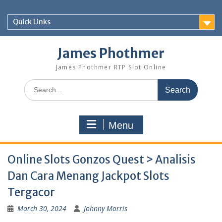
Skip
to
Quick Links
content
James Phothmer
James Phothmer RTP Slot Online
Search
for:
Menu
Online Slots Gonzos Quest > Analisis
Dan Cara Menang Jackpot Slots
Tergacor
March 30, 2024
Johnny Morris